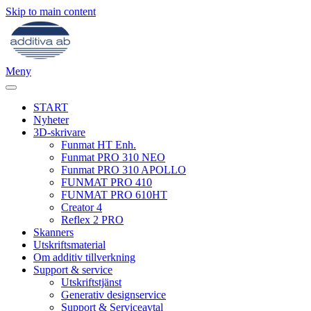
Skip to main content
Meny
START
Nyheter
3D-skrivare
Funmat HT Enh.
Funmat PRO 310 NEO
Funmat PRO 310 APOLLO
FUNMAT PRO 410
FUNMAT PRO 610HT
Creator 4
Reflex 2 PRO
Skanners
Utskriftsmaterial
Om additiv tillverkning
Support & service
Utskriftstjänst
Generativ designservice
Support & Serviceavtal