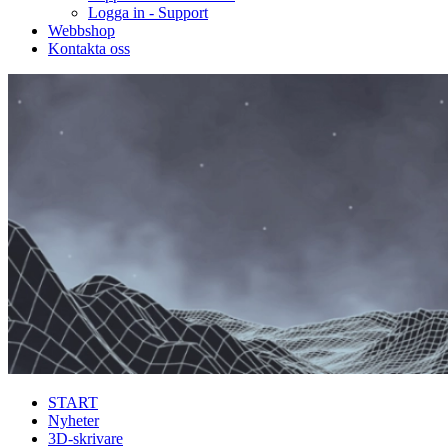
Logga in - Support
Webbshop
Kontakta oss
START
Nyheter
3D-skrivare