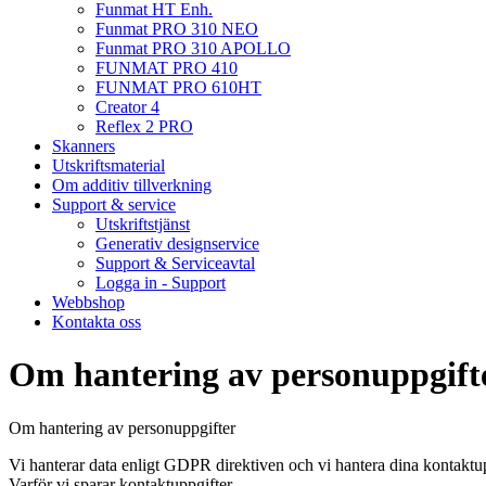
Funmat HT Enh.
Funmat PRO 310 NEO
Funmat PRO 310 APOLLO
FUNMAT PRO 410
FUNMAT PRO 610HT
Creator 4
Reflex 2 PRO
Skanners
Utskriftsmaterial
Om additiv tillverkning
Support & service
Utskriftstjänst
Generativ designservice
Support & Serviceavtal
Logga in - Support
Webbshop
Kontakta oss
Om hantering av personuppgift
Om hantering av personuppgifter
Vi hanterar data enligt GDPR direktiven och vi hantera dina kontaktupp
Varför vi sparar kontaktuppgifter.