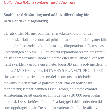
Holländska flottans container med 3dskrivare
Snabbare driftsättning med additiv tillverkning för
nederländska örlogsfartyg
3D-utskrifter blir mer och mer en nyckelteknologi för den
holländska flottan. Genom att printa delar ombord på fregatter blir
de mindre beroende av komplexa logistikoperationer. Den senaste
utvecklingen är AMCOD, ett mobilt reparationscenter integrerat i
en standardcontainer. Inom en timme efter installationen var som
helst i världen kan försvarsenheter börja 3D-printa polymerdelar. I
denna AMCOD används INTAMSYS FUNMAT PRO 410 3D-
skrivare för att skriva ut reservdelar som utsätts för både
mekaniska och termiska påfrestningar. När ett holländskt
marinfartyg lämnar hamnen i Den Helder, en timme ovanför
Amsterdam, på ett uppdrag, finns det cirka 30 000 reservdelar
ombord. Dessa behövs för att hålla fartyget i drift under den tid
som uppdraget pågår. Dessa delar varierar från högkvalitativa