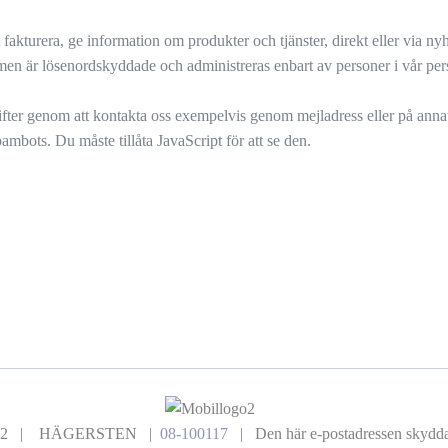
turera, ge information om produkter och tjänster, direkt eller via nyhe
n är lösenordskyddade och administreras enbart av personer i vår persona
gifter genom att kontakta oss exempelvis genom mejladress eller på annat
mbots. Du måste tillåta JavaScript för att se den.
129 52 | HÄGERSTEN |
08-100117
|
Den här e-postadressen skyddas