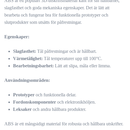
ABS är ett populärt 3D-utskriftsmaterial känt för sin hållbarhet,
slagfasthet och goda mekaniska egenskaper. Det är lätt att
bearbeta och fungerar bra för funktionella prototyper och
slutprodukter som utsätts för påfrestningar.
Egenskaper:
Slagfasthet:
Tål påfrestningar och är hållbart.
Värmetålighet:
Tål temperaturer upp till 100°C.
Bearbetningsbarhet:
Lätt att slipa, måla eller limma.
Användningsområden:
Prototyper
och funktionella delar.
Fordonskomponenter
och elektronikhöljen.
Leksaker
och andra hållbara produkter.
ABS är ett mångsidigt material för robusta och hållbara utskrifter.