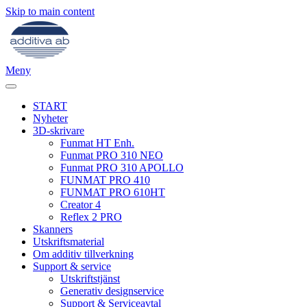
Skip to main content
Meny
START
Nyheter
3D-skrivare
Funmat HT Enh.
Funmat PRO 310 NEO
Funmat PRO 310 APOLLO
FUNMAT PRO 410
FUNMAT PRO 610HT
Creator 4
Reflex 2 PRO
Skanners
Utskriftsmaterial
Om additiv tillverkning
Support & service
Utskriftstjänst
Generativ designservice
Support & Serviceavtal