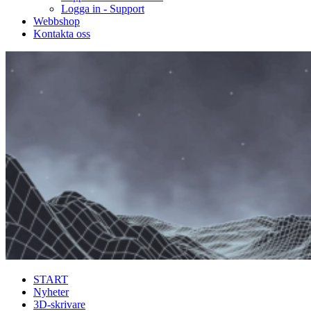
Logga in - Support
Webbshop
Kontakta oss
START
Nyheter
3D-skrivare