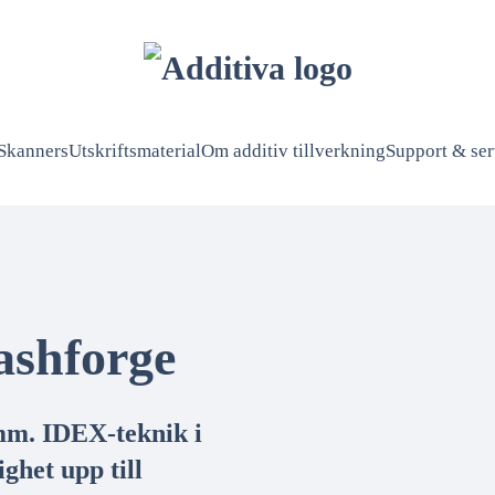
Skanners
Utskriftsmaterial
Om additiv tillverkning
Support & ser
ashforge
mm. IDEX-teknik i
ghet upp till