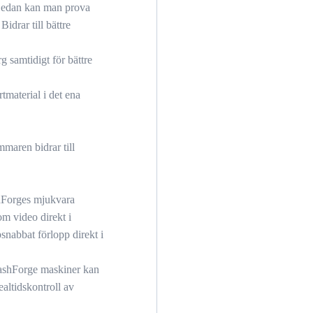
 Sedan kan man prova
Bidrar till bättre
g samtidigt för bättre
tmaterial i det ena
maren bidrar till
hForges mjukvara
som video direkt i
snabbat förlopp direkt i
lashForge maskiner kan
altidskontroll av