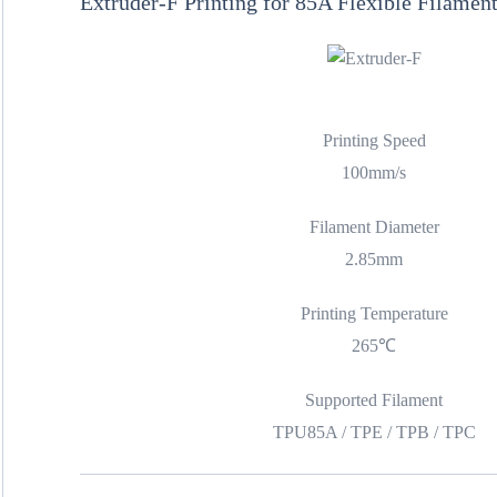
Extruder-F Printing for 85A Flexible Filamen
Printing Speed
100mm/s
Filament Diameter
2.85mm
Printing Temperature
265℃
Supported Filament
TPU85A / TPE / TPB / TPC