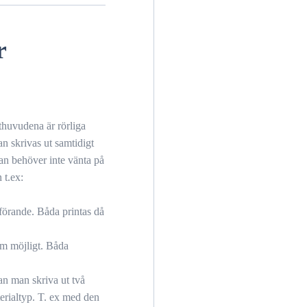
r
thuvudena är rörliga
an skrivas ut samtidigt
an behöver inte vänta på
 t.ex:
tförande. Båda printas då
om möjligt. Båda
an man skriva ut två
rialtyp. T. ex med den