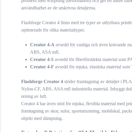
problem med warpning (deformation) och ger en bättre dime
användbarhet av de utskrivna detaljerna.
Flashforge Creator 4 finns med tre typer av utbytbara prin
optimerade för olika materialtyper.
Creator 4-A
avsedd för vanliga och även krävande ma
ABS, ASA mfl.
Creator 4-S
avsedd för fiberförstärkta material som P
Creator 4-F
avsedd för mjuka, elastiska material som
Flashforge Creator 4
stöder framtagning av detaljer i PLA
Nylon-CF, ABS, ASA mfl industriella material. Inbyggt dub
rening av luft.
Creator 4 har även stöd för mjuka, flexibla material med p
framtagning av skor, sulor, sportutrustning, mobilskal, pac
objekt med dämpning.