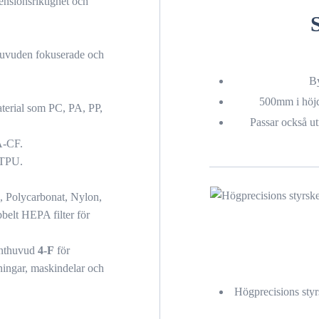
nsionsriktighet och
thuvuden fokuserade och
B
500mm i höjdl
terial som PC, PA, PP,
Passar också utm
A-CF.
 TPU.
, Polycarbonat, Nylon,
belt HEPA filter för
rinthuvud
4-F
för
kningar, maskindelar och
Högprecisions styr