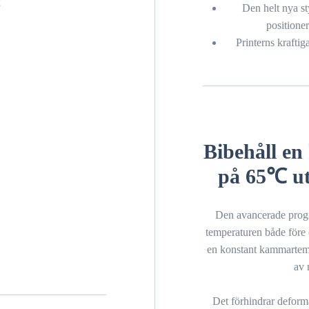
t
Den helt nya st
positione
Printerns kraftig
Bibehåll e
på 65℃ ut
Den avancerade progr
temperaturen både före o
en konstant kammartem
av 
Det förhindrar deform