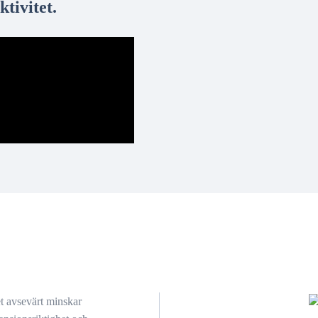
tivitet.
t avsevärt minskar