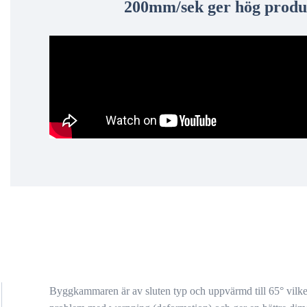
200mm/sek ger hög produk
Byggkammaren är av sluten typ och uppvärmd till 65° vilke