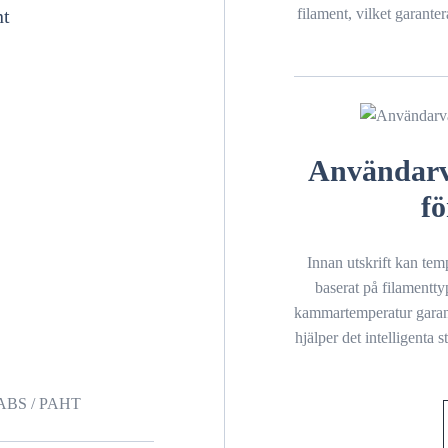
filament, vilket garant
nt
Användarvä
fö
Innan utskrift kan tem
baserat på filamentty
kammartemperatur garante
hjälper det intelligenta s
C-ABS / PAHT