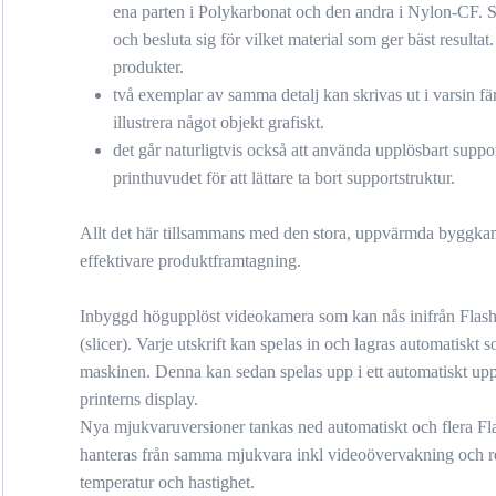
ena parten i Polykarbonat och den andra i Nylon-CF.
och besluta sig för vilket material som ger bäst resultat. 
produkter.
två exemplar av samma detalj kan skrivas ut i varsin fär
illustrera något objekt grafiskt.
det går naturligtvis också att använda upplösbart suppor
printhuvudet för att lättare ta bort supportstruktur.
Allt det här tillsammans med den stora, uppvärmda byggkam
effektivare produktframtagning.
Inbyggd högupplöst videokamera som kan nås inifrån Flas
(slicer). Varje utskrift kan spelas in och lagras automatiskt 
maskinen. Denna kan sedan spelas upp i ett automatiskt upp
printerns display.
Nya mjukvaruversioner tankas ned automatiskt och flera F
hanteras från samma mjukvara inkl videoövervakning och re
temperatur och hastighet.