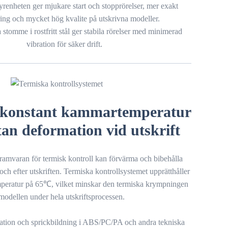
yrenheten ger mjukare start och stopprörelser, mer exakt
ring och mycket hög kvalite på utskrivna modeller.
a stomme i rostfritt stål ger stabila rörelser med minimerad
vibration för säker drift.
n konstant kammartemperatur
an deformation vid utskrift
amvaran för termisk kontroll kan förvärma och bibehålla
ch efter utskriften. Termiska kontrollsystemet upprätthåller
peratur på 65℃, vilket minskar den termiska krympningen
modellen under hela utskriftsprocessen.
ation och sprickbildning i ABS/PC/PA och andra tekniska