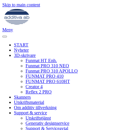
Skip to main content
Meny
START
Nyheter
3D-skrivare
Funmat HT Enh.
Funmat PRO 310 NEO
Funmat PRO 310 APOLLO
FUNMAT PRO 410
FUNMAT PRO 610HT
Creator 4
Reflex 2 PRO
Skanners
Utskriftsmaterial
Om additiv tillverkning
Support & service
Utskriftstjänst
Generativ designservice
Support & Serviceavtal