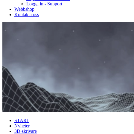
Logga in - Support
Webbshop
Kontakta oss
START
Nyheter
3D-skrivare