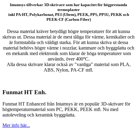
Intamsys tillverkar 3D-skrivare som har kapacitet för högprestanda
termoplaster
inkl PA-HT, Polykarbonat, PEI (Ultem), PEEK, PPS, PPSU, PEKK och
PEEK-CF (Carbon Fiber)
Dessa material kräver betydligt högre temperaturer för att kunna
skrivas ut. Dessa material är de mest tåliga för värme, kemikalier och
är formstabila och väldigt starka. För att kunna skriva ut dessa
material behövs högre värme i nozzlar, kammare och byggplatta och
en mekanik med elektronik som klarar de höga temperaturer som
används, över 400
°
C.
Alla dessa skrivare klarar också av "vanliga" material som PLA,
ABS, Nylon, PA-CF mfl.
Funmat HT Enh.
Funmat HT Enhanced från Intamsys är en populär 3D-skrivare för
högtemperaturmaterial som PC, PEKK, PEEK mfl. Nu med
autoleveling och keramisk byggplatta.
Mer info här...