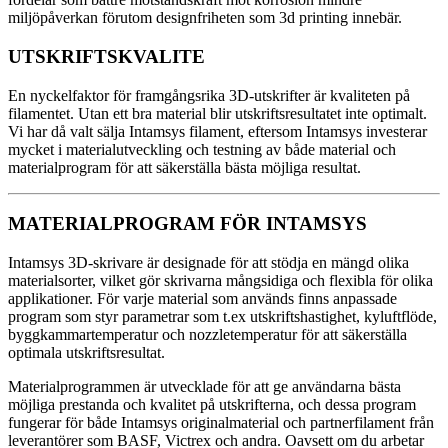
miljöpåverkan förutom designfriheten som 3d printing innebär.
UTSKRIFTSKVALITE
En nyckelfaktor för framgångsrika 3D-utskrifter är kvaliteten på
filamentet. Utan ett bra material blir utskriftsresultatet inte optimalt.
Vi har då valt sälja Intamsys filament, eftersom Intamsys investerar
mycket i materialutveckling och testning av både material och
materialprogram för att säkerställa bästa möjliga resultat.
MATERIALPROGRAM FÖR INTAMSYS
Intamsys 3D-skrivare är designade för att stödja en mängd olika
materialsorter, vilket gör skrivarna mångsidiga och flexibla för olika
applikationer. För varje material som används finns anpassade
program som styr parametrar som t.ex utskriftshastighet, kyluftflöde,
byggkammartemperatur och nozzletemperatur för att säkerställa
optimala utskriftsresultat.
Materialprogrammen är utvecklade för att ge användarna bästa
möjliga prestanda och kvalitet på utskrifterna, och dessa program
fungerar för både Intamsys originalmaterial och partnerfilament från
leverantörer som BASF, Victrex och andra. Oavsett om du arbetar