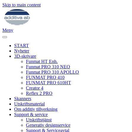
Skip to main content
Meny
START
Nyheter
3D-skrivare
Funmat HT Enh.
Funmat PRO 310 NEO
Funmat PRO 310 APOLLO
FUNMAT PRO 410
FUNMAT PRO 610HT
Creator 4
Reflex 2 PRO
Skanners
Utskriftsmaterial
Om additiv tillverkning
Support & service
Utskriftstjänst
Generativ designservice
Support & Serviceavtal