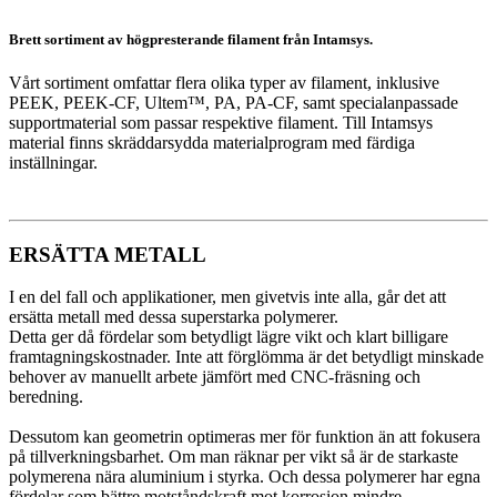
Brett sortiment av högpresterande filament från Intamsys.
Vårt sortiment omfattar flera olika typer av filament, inklusive
PEEK, PEEK-CF, Ultem™, PA, PA-CF, samt specialanpassade
supportmaterial som passar respektive filament. Till Intamsys
material finns skräddarsydda materialprogram med färdiga
inställningar.
ERSÄTTA METALL
I en del fall och applikationer, men givetvis inte alla, går det att
ersätta metall med dessa superstarka polymerer.
Detta ger då fördelar som betydligt lägre vikt och klart billigare
framtagningskostnader. Inte att förglömma är det betydligt minskade
behover av manuellt arbete jämfört med CNC-fräsning och
beredning.
Dessutom kan geometrin optimeras mer för funktion än att fokusera
på tillverkningsbarhet.
Om man räknar per vikt så är de starkaste
polymerena nära aluminium i styrka.
Och dessa polymerer har egna
fördelar som bättre motståndskraft mot korrosion mindre