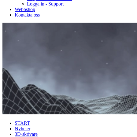
Logga in - Support
Webbshop
Kontakta oss
START
Nyheter
3D-skrivare